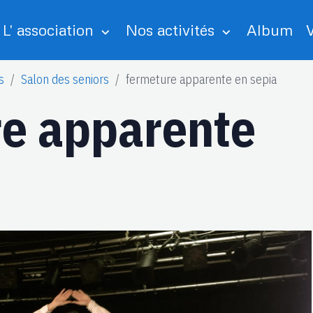
L' association
Nos activités
Album
s
Salon des seniors
fermeture apparente en sepia
re apparente