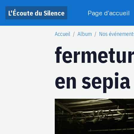
L'Écoute du Silence
Page d'accueil
Accueil
Album
Nos événement
fermetu
en sepia