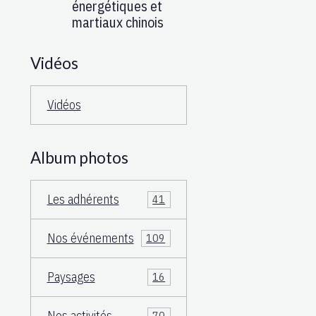
énergétiques et
martiaux chinois
Vidéos
Vidéos
Album photos
Les adhérents
41
Nos événements
109
Paysages
16
Nos activités
70