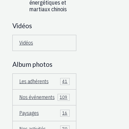
énergétiques et
martiaux chinois
Vidéos
Vidéos
Album photos
Les adhérents
41
Nos événements
109
Paysages
16
Nos activités
70